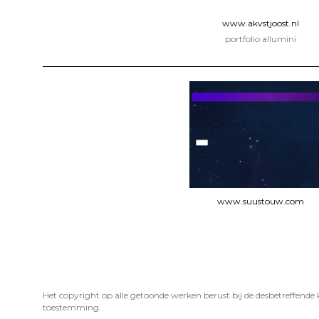
www.akvstjoost.nl
portfolio allumini
www.suustouw.com
Het copyright op alle getoonde werken berust bij de desbetreffende
toestemming.