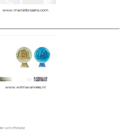
www.marcelbrosens.com
www.wilmavanrees.nl
 schriftelijke