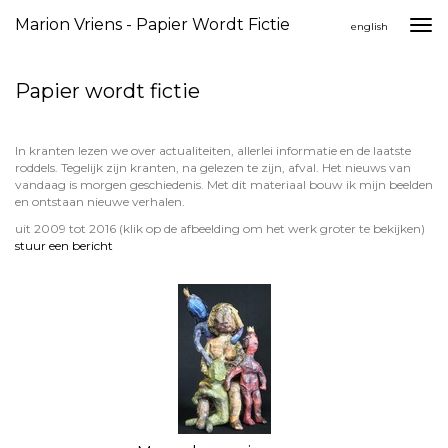
Marion Vriens - Papier Wordt Fictie
Togg
english
navi
Papier wordt fictie
In kranten lezen we over actualiteiten, allerlei informatie en de laatste
roddels. Tegelijk zijn kranten, na gelezen te zijn, afval. Het nieuws van
vandaag is morgen geschiedenis. Met dit materiaal bouw ik mijn beelden
en ontstaan nieuwe verhalen.
uit 2009 tot 2016
(klik op de afbeelding om het werk groter te bekijken)
stuur een bericht